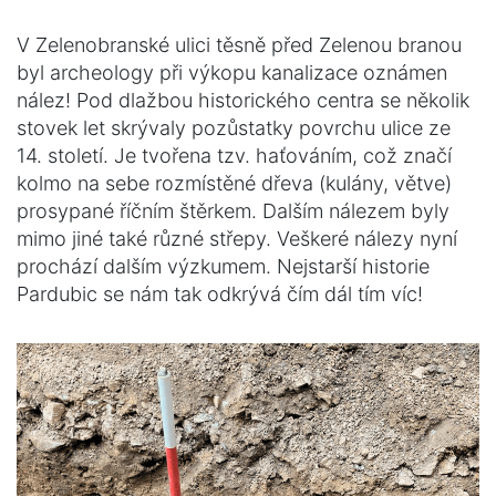
V Zelenobranské ulici těsně před Zelenou branou
byl archeology při výkopu kanalizace oznámen
nález! Pod dlažbou historického centra se několik
stovek let skrývaly pozůstatky povrchu ulice ze
14. století. Je tvořena tzv. haťováním, což značí
kolmo na sebe rozmístěné dřeva (kulány, větve)
prosypané říčním štěrkem. Dalším nálezem byly
mimo jiné také různé střepy. Veškeré nálezy nyní
prochází dalším výzkumem. Nejstarší historie
Pardubic se nám tak odkrývá čím dál tím víc!